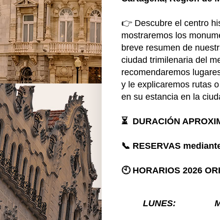
👉 Descubre el centro hi
mostraremos los monume
breve resumen de nuestr
ciudad trimilenaria del m
recomendaremos lugares 
y le explicaremos rutas
en su estancia en la ciu
⏳
DURACIÓN APROXI
📞
RESERVAS mediant
🕙 HORARIOS 2026 OR
LUNES:
M