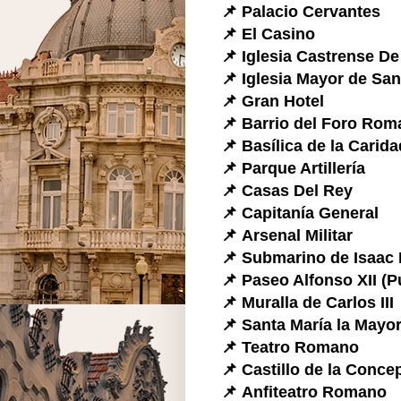
📌
Palacio Cervantes
📌
El Casino
📌
Iglesia Castrense D
📌
Iglesia Mayor
de Sant
📌
Gran Hotel
📌
Barrio del Foro Rom
📌
Basílica de la Carida
📌
Parque Artillería
📌
Casas Del Rey
📌
Capitanía General
📌
Arsenal Militar
📌
Submarino de Isaac 
📌
Paseo Alfonso XII (P
📌
Muralla de Carlos III
📌
Santa María la Mayor
📌
Teatro Romano
📌
Castillo de la Conce
📌
Anfiteatro Romano