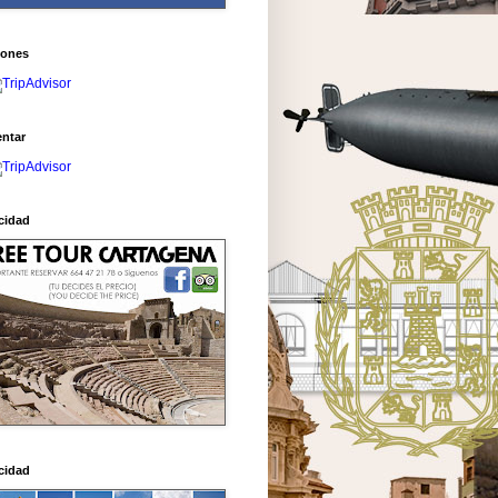
iones
ntar
cidad
cidad