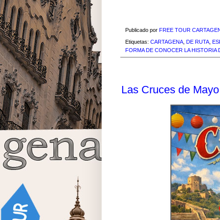
Publicado por
FREE TOUR CARTAGE
Etiquetas:
CARTAGENA
,
DE RUTA
,
ES
FORMA DE CONOCER LA HISTORIA
miércoles, 8 de abril de 2026
Las Cruces de Mayo