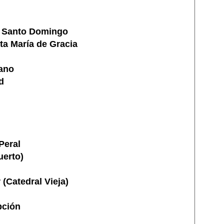
e Santo Domingo
a María de Gracia
ano
d
Peral
uerto)
 (Catedral Vieja)
pción