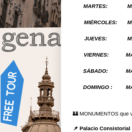
MARTES:
M
MIÉRCOLES:
M
JUEVES:
M
VIERNES:
MA
SÁBADO:
MA
DOMINGO :
MA
🏰 MONUMENTOS que vi
📌 Palacio Consistorial