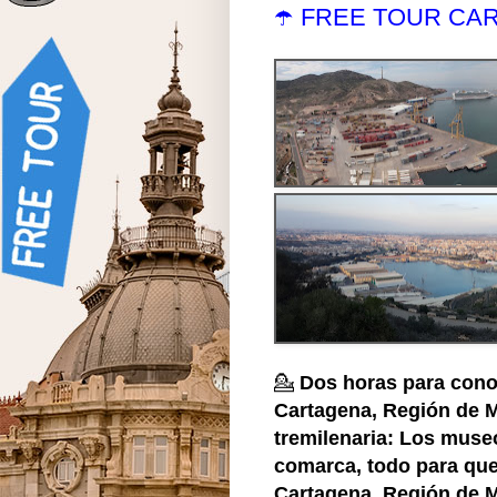
☂️ FREE TOUR CA
💁
Dos horas para cono
Cartagena, Región de M
tremilenaria: Los muse
comarca, todo para que 
Cartagena, Región de M