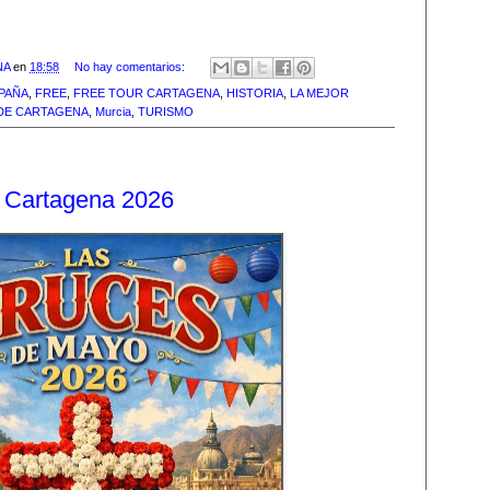
NA
en
18:58
No hay comentarios:
PAÑA
,
FREE
,
FREE TOUR CARTAGENA
,
HISTORIA
,
LA MEJOR
 DE CARTAGENA
,
Murcia
,
TURISMO
 Cartagena 2026